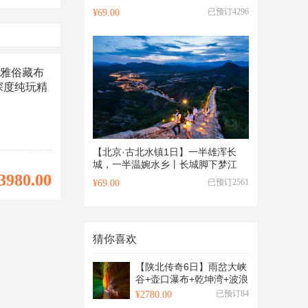
闲漫步+瀑布小溪纵横！
已预订4296
¥69.00
+雅俗藏布
深度纯玩精
【北京·古北水镇1日】一半雄浑长
城，一半温婉水乡丨长城脚下梦江
3980.00
南，打卡司马台长城与夜景水舞秀~
已预订2561
¥69.00
猜你喜欢
【陕北传奇6日】雨岔大峡
谷+壶口瀑布+乾坤湾+波浪
谷日落+麻黄梁黄土地质公
已预订84
¥2780.00
园+陕北民歌博物馆+杨家