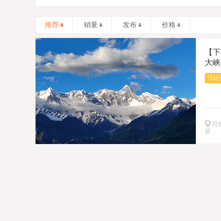
推荐
销量
发布
价格
【下
大峡
品团
7日
目
措