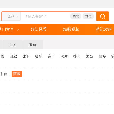
西北
甘南
全部
热门文章
领队风采
精彩视频
游记攻略
拼团
砍价
滑雪
自驾
休闲
摄影
亲子
深度
徒步
海岛
雪乡
甘南
西藏