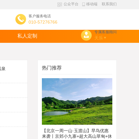
公众平台
移动端
联系我们
客户服务电话
010-57276766
专属客服顾问
私人定制
天乐
热门推荐
温泉
【北京一周一山·玉渡山】早鸟优惠
来袭丨京郊小九寨+超大高山草甸+休