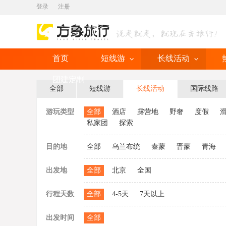
登录
注册
首页
短线游
长线活动
团建定制
全部
短线游
长线活动
国际线路
游玩类型
全部
酒店
露营地
野奢
度假
私家团
探索
目的地
全部
乌兰布统
秦蒙
晋蒙
青海
出发地
全部
北京
全国
行程天数
全部
4-5天
7天以上
出发时间
全部