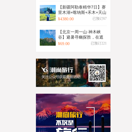
岭+双水村+红石峡+镇北台
【新疆阿勒泰精华7日】赛
+榆林老街+石魂广场+大型
里木湖+喀纳斯+禾木+天山
红色舞台剧+景区特色窑洞
天池+阿禾公路+五彩滩+世
已预订67
¥4380.00
住宿+2-8人小包团&8人拼
界魔鬼城+安集海大峡谷
团
+三湾徒步+6人小包团&6
【北京一周一山·神木峡
人小团
谷】避暑寻幽探胜，在遮
天蔽日的绿意中，邂逅暮
已预订221
¥69.00
光之城般的森林，于潺潺
溪水中感受山野清凉~