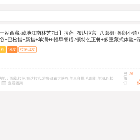
一站西藏·藏地江南林芝7日】拉萨+布达拉宫+八廓街+鲁朗小镇
谷+巴松措+新措+羊湖+6顿早餐赠2顿特色正餐+多重藏式体验+
行程
深度
拉萨出发
已
56
的地：西藏,拉萨,布达拉宫,雅鲁藏布大峡谷,羊卓雍措,八廓街,羊湖,巴松
预
查看团期
订
¥