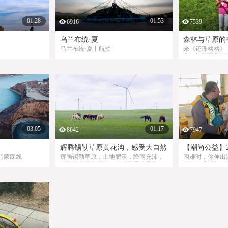
01:28
01:53
6916
7539
乌兰布统·夏
森林与草原的
草原嗨翻天
乌兰布统·夏丨航拍
来《还珠格格》
帝》等影视剧拍
云、青山、碧水
——乌兰布统草
出发吧！
03:05
01:17
8642
7947
辉腾锡勒草原黄花沟，感受大自然
【潮尚公益】2
的魅力所在
晋蒙踩线
辉腾锡勒草原，土地肥沃，降雨充沛，
困难时，你伸出
每到五月至九月间，整个草原水草丰
点开一盏明灯；
盛，鲜花遍野，牛羊游动，牧歌嘹亮，
衣；哭泣时，你
香风温馨，绘织成一幅美丽的草原春
益，尽我所能，
画。而被游人誉为“塞外江南”的黄花神
们一直都在！
葱沟，更有一番诗情画意，她集山水灵
秀于一体，山势险峻，奇峰突兀，曲径
通幽，鸟语花香，水流潺潺，鹰翔长
空。