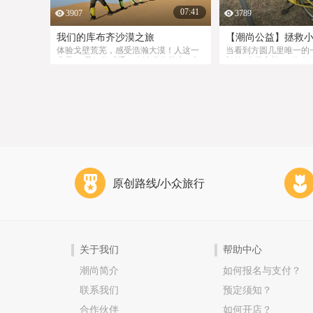
07:41
3907
3789
我们的库布齐沙漠之旅
【潮尚公益】拯救
能量
体验戈壁荒芜，感受浩瀚大漠！人这一
当看到方圆几里唯一的
辈子 ，最好能感受一次沙漠的苍凉，与
毁的“体无完肤”，你会
自己最重要的伙伴们一同前行感受大漠
他吗？潮尚小分队 拯
豪情、孤烟、长河、落霞、孤鹜。
能量！做公益我们是认
原创路线/小众旅行
关于我们
帮助中心
潮尚简介
如何报名与支付？
联系我们
预定须知？
合作伙伴
如何开店？