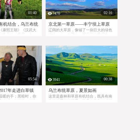
01:40
02:16
7470
有机结合，乌兰布统
京北第一草原——丰宁坝上草原
《康熙王朝》《汉武大
辽阔的大草原，像铺了一块巨大的绿色
摄地点体验蓝天、白
地毯，骑马奔腾在一望无际的草原上，
衬托着喧闹的百花世界
蓝蓝的天空、白白的云朵配上骑马的
原，暑假带上孩子一起
你，犹如一张风景油画，美出天际！
05:54
00:38
3941
017年走进白草镇
乌兰布统草原，夏景如画
温暖的手；黑暗时，你
这里是森林和草原有机结合，既具有南
寒冷时，你送来一件大
方优雅秀丽的阴柔，又具有北方粗犷雄
伸出坚厚臂膀；潮尚公
浑的阳刚，兼具南秀北雄之美。这里的
第四年走进白草镇，我
景色随四季的变换而变化，每一季度的
乌兰布统披上不同的外衣，夏季的乌兰
布统四野碧绿一派清凉世界，是避暑的
绝佳之地！