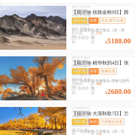
嘉峪关,弱水
金沙湾,黑水
城,额济纳,
【额济纳·丝路金秋9日】西
居延海,胡杨
宁+大漠胡杨林景区+弱水金
林全天畅玩,
9日行程
深度
北京,西宁出发
金塔胡杨林,
沙湾+金塔胡杨林+莫高窟
高台,张掖七
D1：全国各地-西宁集合（宿：西
+青海湖黑马河+茶卡盐湖
彩丹霞
已
576
宁）
+七彩丹霞+鸣沙山+察尔汗
查看团
预
5180.00
D2：西宁-青海湖黑马河-茶卡盐湖-德
期
订
¥
目的地：
盐湖+大柴旦翡翠湖+居延海
张掖,高台,
令哈（宿：德令哈）
日出+黑水城+黑独山+2-8人
张掖七彩丹
D3：德令哈-察尔汗盐湖-大柴旦翡翠
小包团
霞,弱水金沙
湖-大柴旦（宿：大柴旦）
湾,黑水城,
【额济纳·精华秋韵4日】张
怪树林,额济
D4：大柴...
掖+额济纳胡杨林+金塔胡杨
纳旗,居延海
4日行程
深度
张掖出发
日出,额济纳
林+弱水金沙湾胡杨林+张掖
胡杨林,金塔
目的地：
D1：全国各地-张掖集合-张掖七彩丹
七彩丹霞+居延海日出+怪树
胡杨林
已
400
额济纳,兰
霞-高台（宿：高台）
林落日+2-8人小包团
查看团
预
州,额济纳胡
2680.00
D2：高台-弱水金沙湾-黑水城-怪树
期
订
¥
杨林,怪树
林,金塔胡杨
林-额济纳旗（宿：额济纳）
林,弱水金沙
D3：居延海日出-额济纳胡杨林全天
湾胡杨林,巴
畅玩-额济...
丹吉林沙漠,
【额济纳·大漠秋歌7日】兰
张掖外星谷,
州+额济纳胡杨林+怪树林
冰沟河,居延
7日行程
休闲
兰州集合出发
海日出,巴丹
+金塔胡杨林+弱水金沙湾胡
湖,高台,武
D1：全国各地-兰州集合（宿：兰
杨林+巴丹吉林沙漠+张掖外
威
已
216