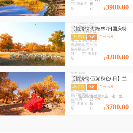
州）
星谷+冰沟河+居延海日出+8
查看团
预
3980.00
D2：兰州-巴丹吉林沙漠·巴丹湖-巴丹
期
订
¥
人拼团&2-8人小包团
吉林镇（宿：巴丹吉林镇）
目的地：兰州,
D3：右旗-黑城弱水胡杨林-怪树林日
巴丹吉林沙漠,巴丹
落-额济纳（宿：额济纳）
湖,右旗,黑城弱水
【额济纳·胡杨林7日国庆特
胡杨林,怪树林日
D4...
辑】兰州+巴丹吉林沙漠+巴
落,额济纳旗,居延
7日行程
休闲
兰州出发
海日出,胡杨林,金
丹湖+右旗+黑城弱水胡杨林
塔胡杨林,高台,张
目的地：
+怪树林日落+额济纳旗+居
掖外星谷,冰沟
额济纳,兰
延海日出+胡杨林+金塔胡杨
河
查看团
州,张掖外星
4280.00
期
¥
谷,高台,黑
林+高台+张掖外星谷+冰沟
城弱水胡杨
河2-8人小包团
林,额济纳胡
杨林,居延
海,腾格里沙
【额济纳·五湖秋色6日】兰
漠,阿拉善左
州+额济纳胡杨林+黑城弱水
旗,五湖连
6日行程
休闲
兰州出发
穿,乌兰湖,
胡杨林+张掖外星谷+越野穿
阿拉善英雄
D1：全国各地-兰州集合（宿：兰
越腾格里沙漠+乌兰湖+阿拉
会,银川
已
269
州）
善英雄会+居延海日出+2-8
查看团
预
3780.00
D2：兰州-张掖外星谷-高台（宿：高
期
订
¥
人小包团&8人拼团
台）
D3：高台-黑城弱水胡杨林-额济纳
（宿：额济纳）
D4：额济纳胡杨林全天畅玩-额济纳