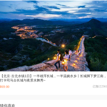
【北京·古北水镇1日】一半雄浑长城，一半温婉水乡丨长城脚下梦江南，
打卡司马台长城与夜景水舞秀~
已预订2561
¥69.00
猜你喜欢