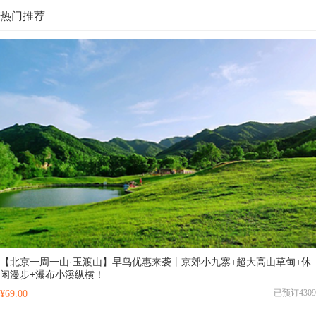
（...
热门推荐
【北京一周一山·玉渡山】早鸟优惠来袭丨京郊小九寨+超大高山草甸+休
闲漫步+瀑布小溪纵横！
已预订4309
¥69.00