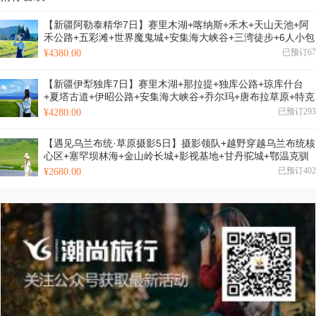
【新疆阿勒泰精华7日】赛里木湖+喀纳斯+禾木+天山天池+阿
禾公路+五彩滩+世界魔鬼城+安集海大峡谷+三湾徒步+6人小包
团&6人小团
已预订67
¥4380.00
【新疆伊犁独库7日】赛里木湖+那拉提+独库公路+琼库什台
+夏塔古道+伊昭公路+安集海大峡谷+乔尔玛+唐布拉草原+特克
斯+果子沟大桥+薰衣草农场+2-6人小包团&6人小团
已预订293
¥4280.00
【遇见乌兰布统·草原摄影5日】摄影领队+越野穿越乌兰布统核
心区+塞罕坝林海+金山岭长城+影视基地+甘丹驼城+鄂温克驯
鹿＋12人品质团+2-12人私家团
已预订402
¥2680.00