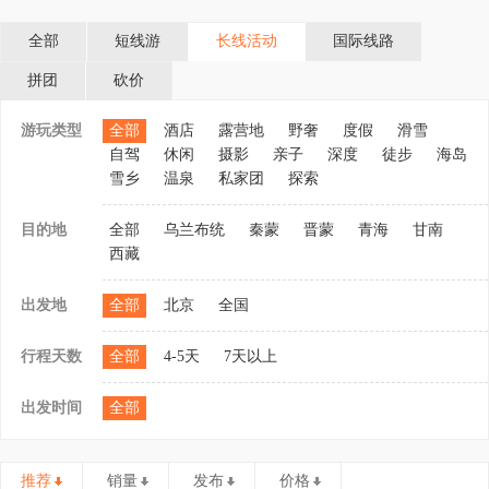
全部
短线游
长线活动
国际线路
拼团
砍价
游玩类型
全部
酒店
露营地
野奢
度假
滑雪
自驾
休闲
摄影
亲子
深度
徒步
海岛
雪乡
温泉
私家团
探索
目的地
全部
乌兰布统
秦蒙
晋蒙
青海
甘南
西藏
出发地
全部
北京
全国
目的地：
西宁,青海湖
行程天数
全部
4-5天
7天以上
黑马河,茶卡
盐湖,德令
哈,察尔汗盐
出发时间
全部
湖,大柴旦翡
翠湖,大柴
旦,黑独山,
鸣沙山,敦
煌,莫高窟,
推荐
销量
发布
价格