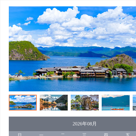
2026年08月
日
一
二
三
四
五