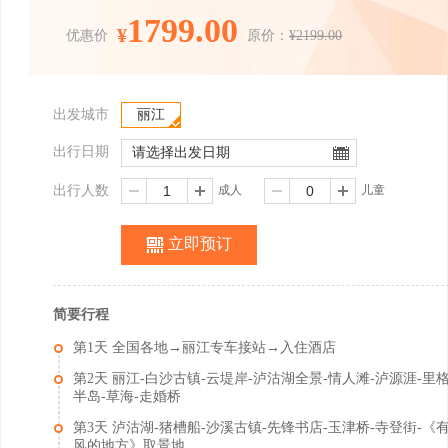
1799.00
¥
优惠价
原价：
¥2199.00
出发城市
丽江
出行日期
出行人数
成人
儿童
立即预订
简要行程
第1天 全国各地→丽江专车接站→入住酒店
第2天 丽江-白沙古镇-云堤岸-泸沽湖全景-情人滩-泸源涯-里
半岛-草海-走婚桥
第3天 泸沽湖-猪槽船-沙溪古镇-先锋书店-玉津桥-寺登街-《
风的地方》取景地