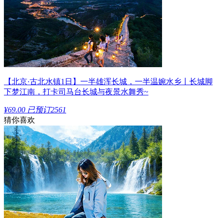
【北京·古北水镇1日】一半雄浑长城，一半温婉水乡丨长城脚
下梦江南，打卡司马台长城与夜景水舞秀~
¥69.00
已预订2561
猜你喜欢