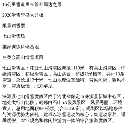
16公里雪道里长首都周边之最
2020滑雪季盛大开板
限量赠雪票
七山滑雪场
国家训练科研基地
冬奥会高山滑雪项目
七山滑雪区：涞源七山滑雪区海拔1119米，有高山滑雪区，中
级滑雪区，初级滑雪区，高山跳台、超级U形槽等。共计13条
雪道，总长度12千米。七山地理位置独特，背风向阳，微风不
寒，雪质极佳，北方罕见。
涞源县七山滑雪度假区位于河北省保定市涞源县新城中心区，
地处太行山北段，毗邻白石山5A级风景区，风景秀丽，环境
宜人。总用地面积830公顷（合12450亩)，规划区以场地条件
与资源优势为依托，建成以冰雪运动为核心，集运动康养、避
暑度假、农业观光和休闲旅游为一体的综合旅游度假区。