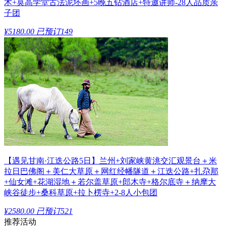
术+莫高学堂古法泥坯画+5晚五钻酒店+特邀讲师-28人品质亲
子团
¥5180.00
已预订149
【遇见甘南·江迭公路5日】兰州+刘家峡黄洮交汇观景台＋米
拉日巴佛阁＋美仁大草原＋网红经幡隧道＋江迭公路+扎尕那
+仙女滩+花湖湿地＋若尔盖草原+郎木寺+格尔底寺＋纳摩大
峡谷徒步+桑科草原+拉卜楞寺+2-8人小包团
¥2580.00
已预订521
推荐活动