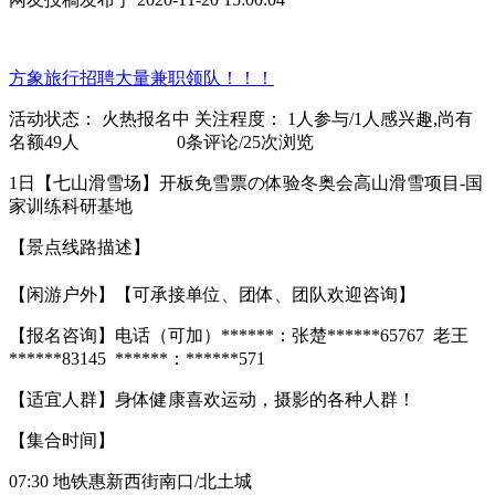
方象旅行招聘大量兼职领队！！！
活动状态： 火热报名中 关注程度： 1人参与/1人感兴趣,尚有
名额49人 0条评论/25次浏览
1日【七山滑雪场】开板免雪票の体验冬奥会高山滑雪项目-国
家训练科研基地
【景点线路描述】
【闲游户外】【可承接单位、团体、团队欢迎咨询】
【报名咨询】电话（可加）******：张楚******65767 老王
******83145 ******：******571
【适宜人群】身体健康喜欢运动，摄影的各种人群！
【集合时间】
07:30 地铁惠新西街南口/北土城