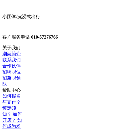
小团体/沉浸式出行
客户服务电话
010-57276766
关于我们
潮尚简介
联系我们
合作伙伴
招聘职位
招兼职领
队
帮助中心
如何报名
与支付？
预定须
知？
如何
开店？
如
何成为粉