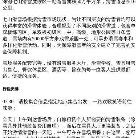
涞源七山滑雪度假区一期造雪面积50万平方米，滑雪道总长16
公里。
七山滑雪场根据滑雪市场现状，为让不同层次的滑雪者均可以
获得丰富的滑雪体验，合理规划了不同级别的滑雪道，包含单
双板练习区、单双板初级区，中、高级、地形公园等11条雪
道，雪场内有50000平方米戏雪乐园一处，可承办滑雪赛事和
多样化滑雪活动。同时，为保障滑雪者的安全建立了完善的安
全保障机制。
雪场服务配套完善，设有滑雪服务大厅、滑雪学校、雪具租售
出售点、餐饮休息区、酒店等，旨在为每一位客人提供最舒
适、便捷的服务。
行程安排
07:30｜请按集合信息指定地点集合出发，一路欢歌笑语前往
涞源；
全天｜上午到达雪场后，自愿租赁个人所需要的滑雪装备（除
雪具外其他装备费用自理），而后在雪具大厅更换装备，之后
开始激情滑雪的一天吧，中午可在在雪场用餐；在这里，您可