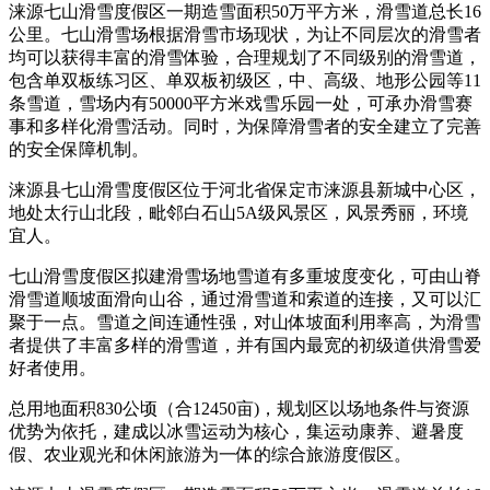
涞源七山滑雪度假区一期造雪面积50万平方米，滑雪道总长16
公里。七山滑雪场根据滑雪市场现状，为让不同层次的滑雪者
均可以获得丰富的滑雪体验，合理规划了不同级别的滑雪道，
包含单双板练习区、单双板初级区，中、高级、地形公园等11
条雪道，雪场内有50000平方米戏雪乐园一处，可承办滑雪赛
事和多样化滑雪活动。同时，为保障滑雪者的安全建立了完善
的安全保障机制。
涞源县七山滑雪度假区位于河北省保定市涞源县新城中心区，
地处太行山北段，毗邻白石山5A级风景区，风景秀丽，环境
宜人。
七山滑雪度假区拟建滑雪场地雪道有多重坡度变化，可由山脊
滑雪道顺坡面滑向山谷，通过滑雪道和索道的连接，又可以汇
聚于一点。雪道之间连通性强，对山体坡面利用率高，为滑雪
者提供了丰富多样的滑雪道，并有国内最宽的初级道供滑雪爱
好者使用。
总用地面积830公顷（合12450亩)，规划区以场地条件与资源
优势为依托，建成以冰雪运动为核心，集运动康养、避暑度
假、农业观光和休闲旅游为一体的综合旅游度假区。