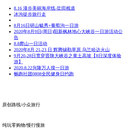
8.16 漫步美丽海岸线-盐田栈道
冰沟徒步旅行走
8月16日研山毓秀+葡萄沟一日游
2020年8月9日(周日)阳新枫林地心大峡谷一日游活动公
告
8.8爬山一日活动
2020年8月 21-23 日 辉腾锡勒草原 乌兰哈达火山
9月20-28日贯穿晋陕大峡谷之黄土高坡【8日深度体验
游】
2020.8.22兴隆万人摸一日游
畅跑社团0808全民健身日约跑
原创路线/小众旅行
纯玩零购物/慢行慢旅