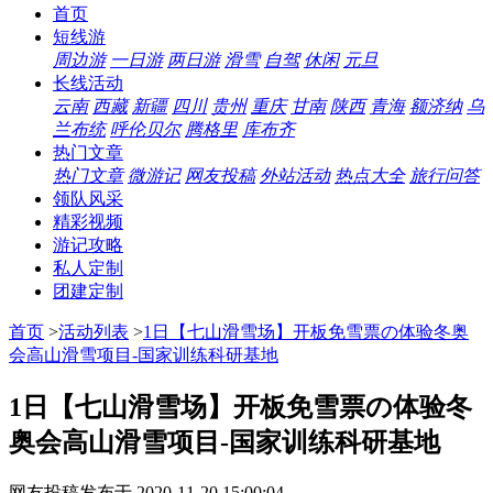
首页
短线游
周边游
一日游
两日游
滑雪
自驾
休闲
元旦
长线活动
云南
西藏
新疆
四川
贵州
重庆
甘南
陕西
青海
额济纳
乌
兰布统
呼伦贝尔
腾格里
库布齐
热门文章
热门文章
微游记
网友投稿
外站活动
热点大全
旅行问答
领队风采
精彩视频
游记攻略
私人定制
团建定制
首页
>
活动列表
>
1日【七山滑雪场】开板免雪票の体验冬奥
会高山滑雪项目-国家训练科研基地
1日【七山滑雪场】开板免雪票の体验冬
奥会高山滑雪项目-国家训练科研基地
网友投稿
发布于 2020-11-20 15:00:04