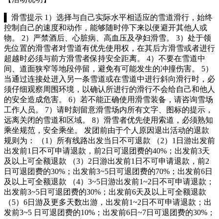
▌ 滑雪提示 1）选择与自己实际水平相适应的雪道滑行，始终
控制自己的速度和动作，能够随时停下来以便避开其他人或
物。 2）严禁酒后、心脏病、高血压及孕妇滑雪。 3）处于领
先位置的滑雪者对雪道有优先使用权，在其后方滑雪或者进行
超越时必须与前方滑雪者保持安全距离。 4）不要在雪道中
间、道面狭窄等地段停留，避免有可能发生的冲撞伤害。 5）
当通过连接处进入另一条雪道或在雪道中进行斜向滑行时，必
须仔细观察周围环境，以确认所进行的滑行不会给自己和他人
的安全造成危害。 6）若不能正确使用滑雪装备，请咨询雪场
工作人员。 7）请时刻留意滑雪场内所有文字、图标的提示，
远离关闭的雪道和区域。 8）滑雪者优先使用索道，必须熟知
乘坐规范，安全乘坐。 发团前由于个人原因退出活动的退款
规则为： （1）所有线路出发当日不可退款 （2）1日游出发前
出发前1日不可申请退款，前2日可退团费的40%；出发前3天
及以上可全额退款 （3）2日游出发前1日不可申请退款，前2
日可退团费的30%；出发前3~5日可退团费的70%；出发前6日
及以上可全额退款 （4）3~5日游出发前1~2日不可申请退款；
出发前3~5日可退团费的30%；出发前6天及以上可全额退款
（5）6日游及更多天数出游，出发前1~2日不可申请退款；出
发前3~5 日可退团费的10%；出发前6日~7日可退团费的30%；