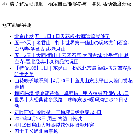
4）请了解活动强度，确定自己能够参与，参见 活动强度分级
您可能感兴趣
北京出发|五一2日-8日天花板·收藏这篇就够了
五一3天｜老君山｜打卡世界第一仙山の玩转龙门石窟-
白马寺-洛邑古城-老君山
五一2天｜大同·恒山｜云冈石窟-大同古城-北岳恒山-悬
空寺-晋北经典小众精品纯玩团
【特价108】1日｜东灵山｜挑战北京最高峰-腾云驾雾赏
旷世之美
山花映长城系列【4月26日】鱼儿山东太平山大境门赏花
穿越
横断秘境 党岭葫芦海、卓雍措、甲依拉措四湖徒步5日
世界十大经典徒步线路，珠峰东坡+嘎玛沟徒步12日活
动
贡嘎西线+冷嘎措、子梅垭口经典穿越5日
2025年4月23日 周三 青边口长城
4月19日房山大滩赏梨花休闲摄影环穿
四十里长嵯北南穿越