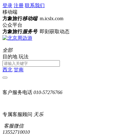
登录
注册
联系我们
移动端
方象旅行
移动端
m.icslx.com
公众平台
方象旅行
服务号
即刻获取动态
全部
目的地
玩法
西北
甘南
客户服务电话
010-57276766
专属客服顾问
天乐
客服微信
13552710010