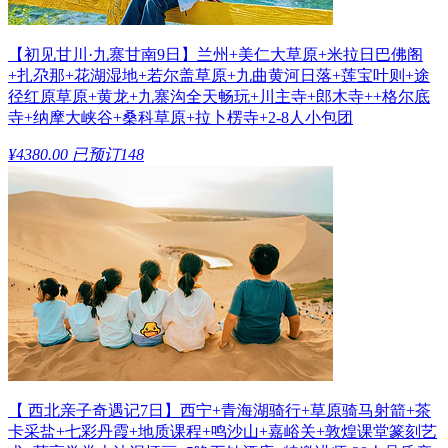
【初见甘川·九寨甘南9日】兰州+美仁大草原+米拉日巴佛阁
+扎尕那+花湖湿地+若尔盖草原+九曲黄河日落+莲宝叶则+途
径红原草原+黄龙+九寨沟全天畅玩+川主寺+郎木寺++格尔底
寺+纳摩大峡谷+桑科草原+拉卜楞寺+2-8人小包团
¥4380.00
已预订148
【 西北亲子奇遇记7日】西宁+青海湖骑行+草原骑马射箭+茶
卡采盐+七彩丹霞+地质课程+鸣沙山+嘉峪关+敦煌课堂篆刻艺