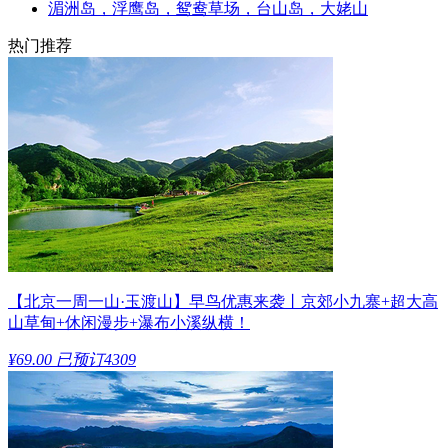
湄洲岛，浮鹰岛，鸳鸯草场，台山岛，大姥山
热门推荐
【北京一周一山·玉渡山】早鸟优惠来袭丨京郊小九寨+超大高
山草甸+休闲漫步+瀑布小溪纵横！
¥69.00
已预订4309