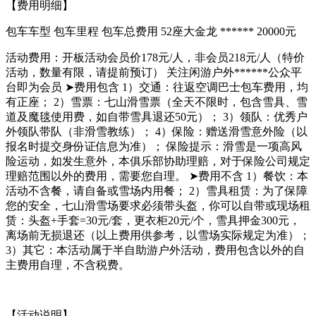
【费用明细】
包车车型 包车里程 包车总费用 52座大金龙 ****** 20000元
活动费用：开板活动会员价178元/人，非会员218元/人（特价
活动，数量有限，请提前预订） 关注闲游户外******公众平
台即为会员 ➤费用包含 1）交通：往返空调巴士包车费用，均
有正座； 2）雪票：七山滑雪票（全天不限时，包含雪具、雪
道及魔毯使用费，如自带雪具退还50元）； 3）领队：优秀户
外领队带队（非滑雪教练）； 4）保险：赠送滑雪意外险（以
报名时提交身份证信息为准）； 保险提示：滑雪是一项高风
险运动，如发生意外，本俱乐部协助理赔，对于保险公司规定
理赔范围以外的费用，需要您自理。 ➤费用不含 1）餐饮：本
活动不含餐，请自备或雪场内用餐； 2）雪具租赁：为了保障
您的安全，七山滑雪场要求必须带头盔，你可以自带或现场租
赁：头盔+手套=30元/套，更衣柜20元/个，雪具押金300元，
离场前无损退还（以上费用供参考，以雪场实际规定为准）；
3）其它：本活动属于半自助游户外活动，费用包含以外的自
主费用自理，不含税费。
【活动说明】