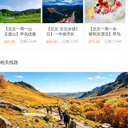
【北京一周一山·
【北京·古北水镇1
【北京一周一水·
玉渡山】早鸟优惠
日】一半雄浑长
紫荆关漂流】早鸟
来袭丨京郊小九寨
城，一半温婉水乡
优惠来袭丨10.8公
已预订4286
已预订2561
已预订1640
¥69.00
¥69.00
¥79.00
+超大高山草甸+休
丨长城脚下梦江
里长城漂流+闲逛
闲漫步+瀑布小溪
南，打卡司马台长
太行水镇
纵横！
城与夜景水舞秀~
相关线路