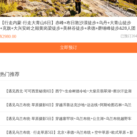
【行走内蒙·行走大青山6日】赤峰+布日敦沙漠徒步+乌丹+大青山徒步
+克旗+大兴安岭之颠黄岗梁徒步+美林谷徒步+承德+磬锤峰徒步&28人团
已预订204
¥2980.00
立即预订
热门推荐
【遇见西北·可可西里秘境8日】西宁+生命树德令哈+大柴旦翡翠湖+察尔汗盐湖
+茫崖翡翠湖+格尔木+青海湖+荒野公路+黑独山+艾肯泉+星之谷丹霞+可可西里
【遇见乌兰布统·草原摄影6日】穿越浑善达克沙地+达达线+阿斯哈图石林+乌兰
+观藏羚羊+昆仑雪山-2-8人小包团/8人小团
布统+公主湖+鄂温克驯鹿园+古北水镇+司马台长城2-8人小包团&28人拼团
【遇见乌兰布统·草原摄影5日】穿越塞罕坝+乌兰布统+公主湖+乌兰布统越野车
穿越+欧式草原+将军泡子日出+马踏水花拍摄+鄂温克驯鹿部落+金山岭长城2-8人
【遇见乌兰布统 · 行走草原5日】北京+承德+乌兰布统＋空中草原+欧式草原＋影