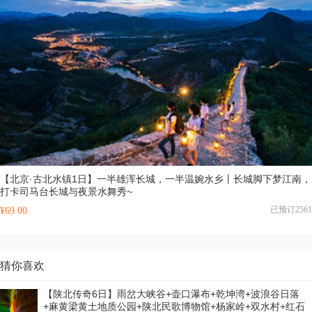
【北京·古北水镇1日】一半雄浑长城，一半温婉水乡丨长城脚下梦江南，
打卡司马台长城与夜景水舞秀~
已预订2561
¥69.00
猜你喜欢
【陕北传奇6日】雨岔大峡谷+壶口瀑布+乾坤湾+波浪谷日落
+麻黄梁黄土地质公园+陕北民歌博物馆+杨家岭+双水村+红石