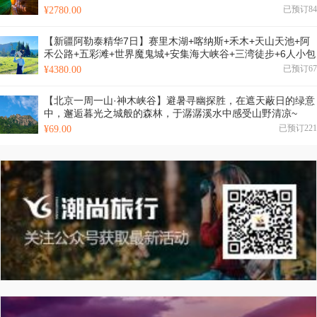
峡+镇北台+榆林老街+石魂广场+大型红色舞台剧+景区特色窑
已预订84
¥2780.00
洞住宿+2-8人小包团&8人拼团
【新疆阿勒泰精华7日】赛里木湖+喀纳斯+禾木+天山天池+阿
禾公路+五彩滩+世界魔鬼城+安集海大峡谷+三湾徒步+6人小包
团&6人小团
已预订67
¥4380.00
【北京一周一山·神木峡谷】避暑寻幽探胜，在遮天蔽日的绿意
中，邂逅暮光之城般的森林，于潺潺溪水中感受山野清凉~
已预订221
¥69.00