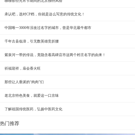
聊聊那些元宵节期间的北京独特风俗
承认吧，选对CP档，你就是这么写意的传统文化！
中国唯一3000年没改过名字的城市，曾是华北最牛都市
千年古县临漳，引无数英雄竞折腰
紫泉河一带的传说，竟隐含着高碑店市这两个村庄名字的由来！
祈福迎祥，庙会香火旺
那些让人垂涎的“肉肉”们
老北京特色美食，就爱这一口京味
了解祖国传统医药，弘扬中医药文化
热门推荐