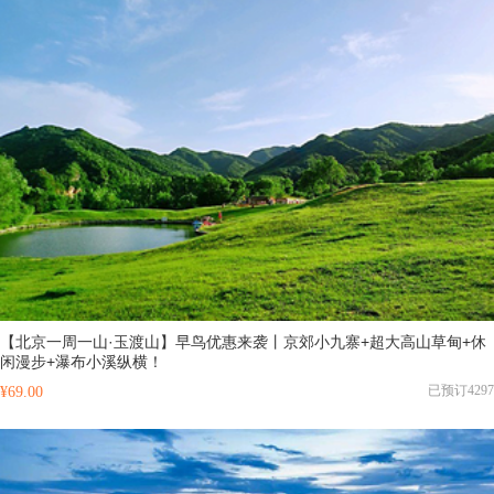
【北京一周一山·玉渡山】早鸟优惠来袭丨京郊小九寨+超大高山草甸+休
闲漫步+瀑布小溪纵横！
已预订4297
¥69.00